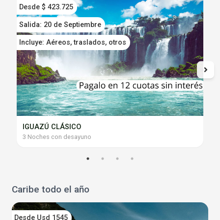
Desde $ 423.725
D
Salida: 20 de Septiembre
S
Incluye: Aéreos, traslados, otros
I
IGUAZÚ CLÁSICO
3 Noches con desayuno
Caribe todo el año
Desde Usd 1545