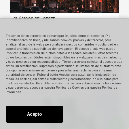
CLÁSICOS DEL OESTE
4 Días
Tratamos datos personales de navegación, tales como direcciones IP o
identificadores en línea, y utilizamos cookies, propias y de terceros, para
analizar el uso de la web y personalizar nuestros contenidos y publicidad en
base al análisis de sus hábitos de navegación. El acceso a esta web puede
implicar la transmisión de dichos datos a las redes sociales u otros terceros
Tramitá tu Visa con nosotros
cuyos botones o módulos estén disponibles en la web, para fines de marketing
y otros propios de su responsabilidad. Tiene derecho a solicitar el acceso a sus
datos, su rectificación, supresión o portabilidad, la limitación de su tratamiento
u a oponerse al mismo, así como a presentar una reclamación ante una
Visa EEUU (B1-B2)
autoridad de control. Pulse el botón Aceptar para autorizar la instalación de
todas las cookies, así como el tratamiento y comunicación de sus datos para
Visa Australiana
los fines señalados. Para obtener más información sobre el uso de las cookies
y sus derechos, acceda a nuestra Política de Cookies o a nuestra Política de
Privacidad
Formulario ESTA (Comunidad europea)
Acepto