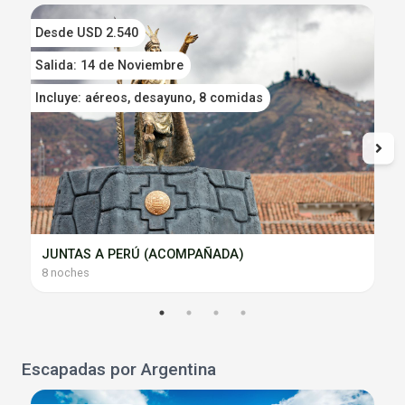
Desde USD 2.540
D
Salida: 14 de Noviembre
S
Incluye: aéreos, desayuno, 8 comidas
I
JUNTAS A PERÚ (ACOMPAÑADA)
8 noches
Escapadas por Argentina