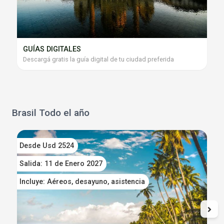
GUÍAS DIGITALES
Descargá gratis la guía digital de tu ciudad preferida
Brasil Todo el año
Desde Usd 2524
D
Salida: 11 de Enero 2027
S
Incluye: Aéreos, desayuno, asistencia
I