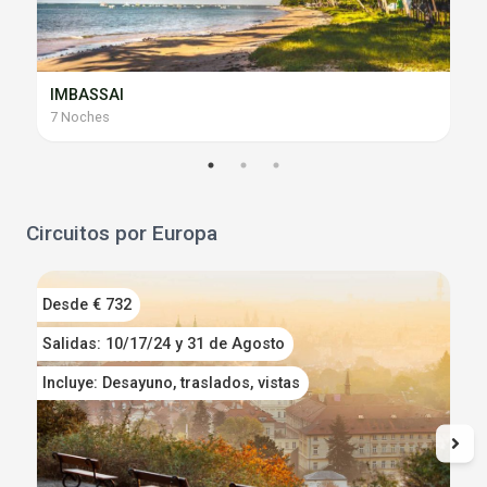
IMBASSAI
7 Noches
Circuitos por Europa
Desde € 732
D
Salidas: 10/17/24 y 31 de Agosto
S
Incluye: Desayuno, traslados, vistas
I