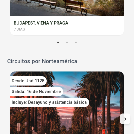
BUDAPEST, VIENA Y PRAGA
7 DIAS
Circuitos por Norteamérica
Desde Usd 1128
D
Salida: 16 de Noviembre
S
Incluye: Desayuno y asistencia básica
I